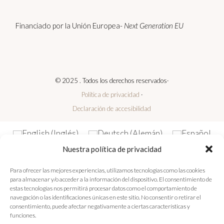
Financiado por la Unión Europea-
Next Generation EU
© 2025 . Todos los derechos reservados·
Política de privacidad
·
Declaración de accesibilidad
English
(
Inglés
)
Deutsch
(
Alemán
)
Español
Nuestra política de privacidad
Para ofrecer las mejores experiencias, utilizamos tecnologías como las cookies
para almacenar y/o acceder a la información del dispositivo. El consentimiento de
estas tecnologías nos permitirá procesar datos como el comportamiento de
navegación o las identificaciones únicas en este sitio. No consentir o retirar el
consentimiento, puede afectar negativamente a ciertas características y
funciones.