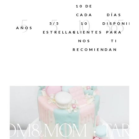
10 DE
CADA
DÍAS
5
5
10
365
5/5
10
DISPONIBL
AÑOS
ESTRELLAS
CLIENTES
PARA
NOS
TI
RECOMIENDAN
M&MOM · TARTAS